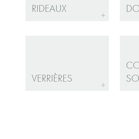
RIDEAUX
DO
CO
VERRIÈRES
SO