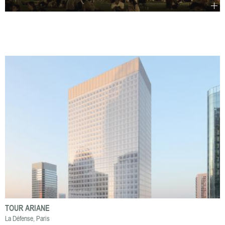
la
suite
Montp
TOUR ARIANE
La Défense, Paris