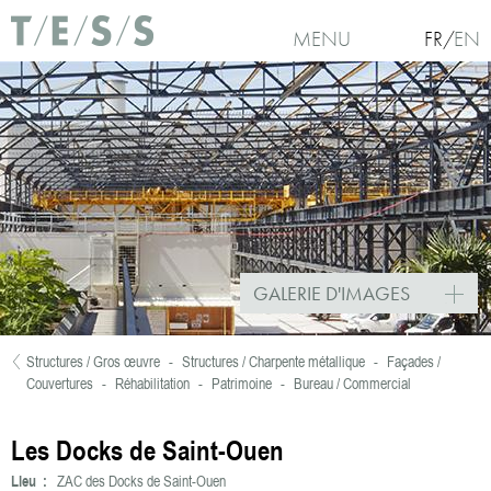
Aller au contenu principal
MENU
FR
EN
GALERIE D'IMAGES
Structures / Gros œuvre
-
Structures / Charpente métallique
-
Façades /
Vous êtes ici
Couvertures
-
Réhabilitation
-
Patrimoine
-
Bureau / Commercial
Les Docks de Saint-Ouen
Lieu :
ZAC des Docks de Saint-Ouen