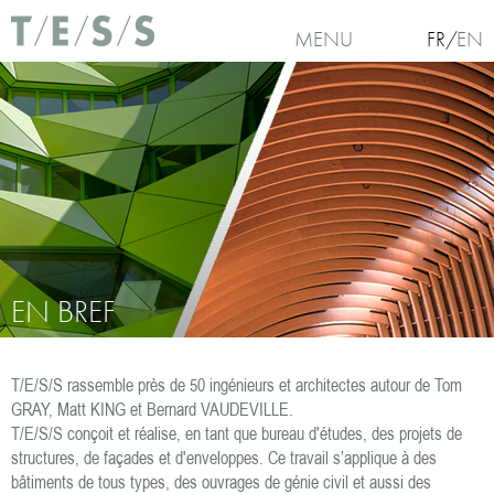
Aller au contenu principal
MENU
FR
EN
EN BREF
T/E/S/S rassemble près de 50 ingénieurs et architectes autour de Tom
Vous êtes ici
GRAY, Matt KING et Bernard VAUDEVILLE.
T/E/S/S conçoit et réalise, en tant que bureau d'études, des projets de
structures, de façades et d'enveloppes. Ce travail s’applique à des
bâtiments de tous types, des ouvrages de génie civil et aussi des