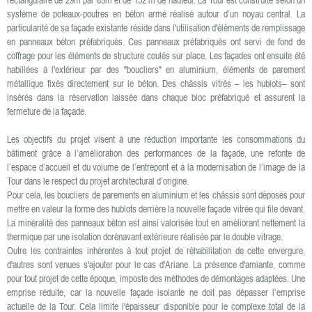
système de poteaux-poutres en béton armé réalisé autour d’un noyau central. La
particularité de sa façade existante réside dans l'utilisation d'éléments de remplissage
en panneaux béton préfabriqués. Ces panneaux préfabriqués ont servi de fond de
coffrage pour les éléments de structure coulés sur place. Les façades ont ensuite été
habillées à l'extérieur par des "boucliers" en aluminium, éléments de parement
métallique fixés directement sur le béton. Des châssis vitrés – les hublots– sont
insérés dans la réservation laissée dans chaque bloc préfabriqué et assurent la
fermeture de la façade.
Les objectifs du projet visent à une réduction importante les consommations du
bâtiment grâce à l’amélioration des performances de la façade, une refonte de
l’espace d’accueil et du volume de l’entrepont et à la modernisation de l’image de la
Tour dans le respect du projet architectural d’origine.
Pour cela, les boucliers de parements en aluminium et les châssis sont déposés pour
mettre en valeur la forme des hublots derrière la nouvelle façade vitrée qui file devant.
La minéralité des panneaux béton est ainsi valorisée tout en améliorant nettement la
thermique par une isolation dorénavant extérieure réalisée par le double vitrage.
Outre les contraintes inhérentes à tout projet de réhabilitation de cette envergure,
d'autres sont venues s'ajouter pour le cas d'Ariane. La présence d'amiante, comme
pour tout projet de cette époque, imposte des méthodes de démontages adaptées. Une
emprise réduite, car la nouvelle façade isolante ne doit pas dépasser l’emprise
actuelle de la Tour. Cela limite l'épaisseur disponible pour le complexe total de la