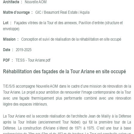
Architecte :
Nouvelle AOM
Maître d’ouvrage :
GIC / Beaumont Real Estate / Aquila
Lot :
Façades vitrées de la Tour et des annexes, Pavillon d’entrée (structure et
enveloppe)
Mission :
Conception et suivi de réalisation de la réhabilitation en site occupé
Date :
2019-2025
PDF :
TESS - Tour Ariane.pdf
Réhabilitation des façades de la Tour Ariane en site occupé
T/E/S/S accompagne Nouvelle AOM dans le cadre d’une mission de rénovation de la
Tour Ariane. Le projet a pour ambition de renouveler l'image contemporaine de la Tour
avec une façade thermiquement plus performante combiné avec une rénovation
légère des espaces intérieurs.
La Tour Ariane est la seconde réalisation de l'architecte Jean de Mailly à la Défense
après la Tour Initiale (anciennement Tour Nobel) qui fût la première tour de La
Défense. La construction d'Ariane s’étend de 1971 à 1975. C’est une tour à base
rectangulaire de 29m par 63m et de 152 m de hauteur. La Tour est construite selon un