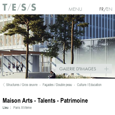
Aller au contenu principal
MENU
FR
EN
GALERIE D'IMAGES
Structures / Gros œuvre
-
Façades / Double peau
-
Culture / Education
Vous êtes ici
Maison Arts - Talents - Patrimoine
Lieu :
Paris XVIème