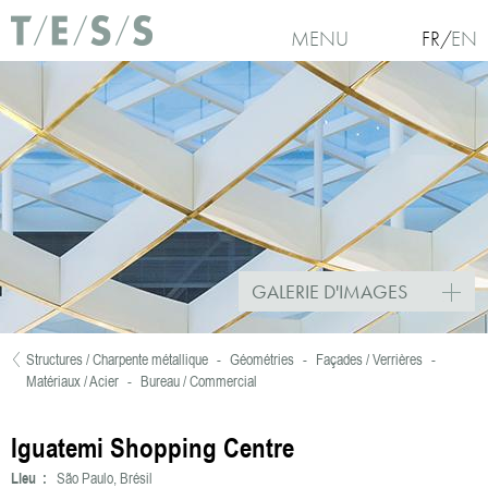
Aller au contenu principal
MENU
FR
EN
GALERIE D'IMAGES
Structures / Charpente métallique
-
Géométries
-
Façades / Verrières
-
Vous êtes ici
Matériaux / Acier
-
Bureau / Commercial
Iguatemi Shopping Centre
Lieu :
São Paulo, Brésil