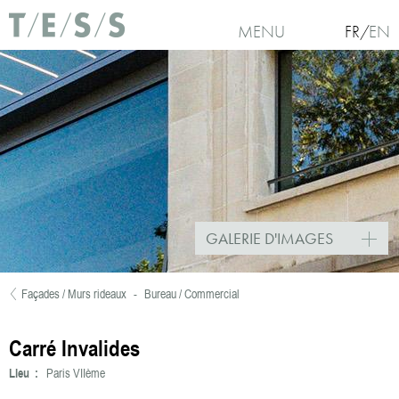
Aller au contenu principal
MENU
FR
EN
GALERIE D'IMAGES
Façades / Murs rideaux
-
Bureau / Commercial
Vous êtes ici
Carré Invalides
Lieu :
Paris VIIème