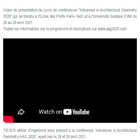
Video de présentation du cycle de conférences "Advances in Architectural Geometry
2020" qui se tiendra à l'Ecole des Ponts Paris-Tech et à l'Université Gustave Eiffel du
26 au 29 avril 2021.
Toutes les informations sur le programme et inscriptions sur
www.aag2020.com
T/E/S/S atelier d’ingénierie sera présent à la conférence “Advances in Architectural
Geometry AAG 2020” ayant lieu le 28 et 29 avril 2021.