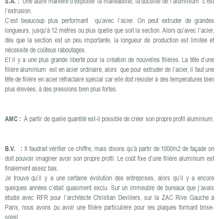
S.A. :
Une autre manière d’exploiter la malléabilité, la ductilité de l’aluminium c’est
l’extrusion.
C’est beaucoup plus performant qu’avec l’acier. On peut extruder de grandes
longueurs, jusqu’à 12 mètres ou plus quelle que soit la section. Alors qu’avec l’acier,
dès que la section est un peu importante, la longueur de production est limitée et
nécessite de coûteux raboutages.
Et il y a une plus grande liberté pour la création de nouvelles filières. La tête d’une
filière aluminium est en acier ordinaire, alors que pour extruder de l’acier, il faut une
tête de filière en acier réfractaire spécial car elle doit résister à des températures bien
plus élevées, à des pressions bien plus fortes.
AMC :
À partir de quelle quantité est-il possible de créer son propre profil aluminium.
B.V. :
Il faudrait vérifier ce chiffre, mais disons qu’à partir de 1000m2 de façade on
doit pouvoir imaginer avoir son propre profil. Le coût fixe d’une filière aluminium est
finalement assez bas.
Je trouve qu’il y a une certaine évolution des entreprises, alors qu’il y a encore
quelques années c’était quasiment exclu. Sur un immeuble de bureaux que j’avais
étudié avec RFR pour l’architecte Christian Devillers, sur la ZAC Rive Gauche à
Paris, nous avons pu avoir une filière particulière pour les plaques formant brise-
soleil.