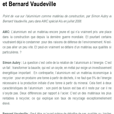
et Bernard Vaudeville
Point de vue sur l'aluminium comme matériau de construction, par Simon Aubry et
Bernard Vaudeville, paru dans AMC spécial Alu en juillet 2008.
AMC:
L’aluminium est un matériau encore jeune et qui n’a vraiment pris une place
dans la construction que depuis la dernière guerre mondiale. Et pourtant certains
voudraient déjà le condamner pour des raisons de défense de l’environnement. N’est-
ce pas aller un peu vite. Et peut-on vraiment se défaire d’un matériau aux qualités si
particulières. ?
Simon Aubry :
La question c’est celle de la relation de l’aluminium à l’énergie. C’est
un fait : transformer la bauxite, qui est un oxyde, en métal pur exige un investissement
énergétique important . En contrepartie, l’aluminium est un matériau économique à
recycler : pour en produire une tonne à partir de déchets, il ne faut que 5% de l’énergie
nécessaire à la production initiale d’une tonne à partir du minerai. Cela tient à deux
caractéristiques de l’aluminium : son point de fusion est bas et il reste pur car il ne
s’oxyde pas. Deux différences par rapport à l’acier. C’est un des matériaux les plus
rentables à recycler, ce qui explique son taux de recyclage exceptionnellement
élevé.
Bernard Vaudeville :
Peut-être qu’avant même de débattre de ses qualités ou limites