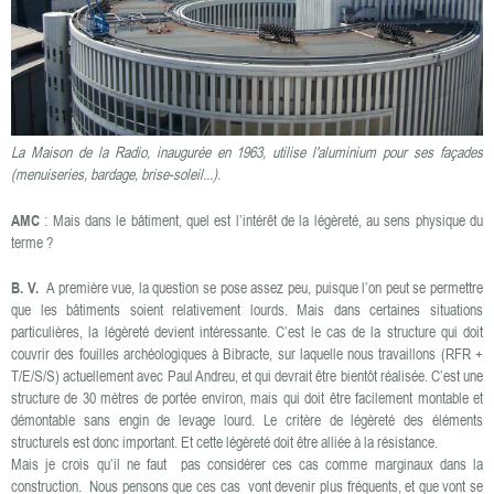
La Maison de la Radio, inaugurée en 1963, utilise l'aluminium pour ses façades
(menuiseries, bardage, brise-soleil...).
AMC
: Mais dans le bâtiment, quel est l’intérêt de la légèreté, au sens physique du
terme ?
B. V.
A première vue, la question se pose assez peu, puisque l’on peut se permettre
que les bâtiments soient relativement lourds. Mais dans certaines situations
particulières, la légèreté devient intéressante. C’est le cas de la structure qui doit
couvrir des fouilles archéologiques à Bibracte, sur laquelle nous travaillons (RFR +
T/E/S/S) actuellement avec Paul Andreu, et qui devrait être bientôt réalisée. C’est une
structure de 30 mètres de portée environ, mais qui doit être facilement montable et
démontable sans engin de levage lourd. Le critère de légèreté des éléments
structurels est donc important. Et cette légèreté doit être alliée à la résistance.
Mais je crois qu’il ne faut pas considérer ces cas comme marginaux dans la
construction. Nous pensons que ces cas vont devenir plus fréquents, et que vont se