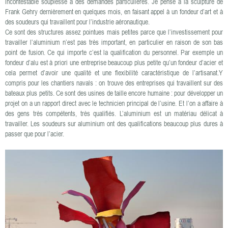
incontestable souplesse à des demandes particulières. Je pense à la sculpture de
Frank Gehry dernièrement en quelques mois, en faisant appel à un fondeur d’art et à
des soudeurs qui travaillent pour l’industrie aéronautique.
Ce sont des structures assez pointues mais petites parce que l’investissement pour
travailler l’aluminium n’est pas très important, en particulier en raison de son bas
point de fusion. Ce qui importe c’est la qualification du personnel. Par exemple un
fondeur d’alu est à priori une entreprise beaucoup plus petite qu’un fondeur d’acier et
cela permet d’avoir une qualité et une flexibilité caractéristique de l’artisanat.Y
compris pour les chantiers navals : on trouve des entreprises qui travaillent sur des
bateaux plus petits. Ce sont des usines de taille encore humaine : pour développer un
projet on a un rapport direct avec le technicien principal de l’usine. Et l’on a affaire à
des gens très compétents, très qualifiés. L’aluminium est un matériau délicat à
travailler. Les soudeurs sur aluminium ont des qualifications beaucoup plus dures à
passer que pour l’acier.