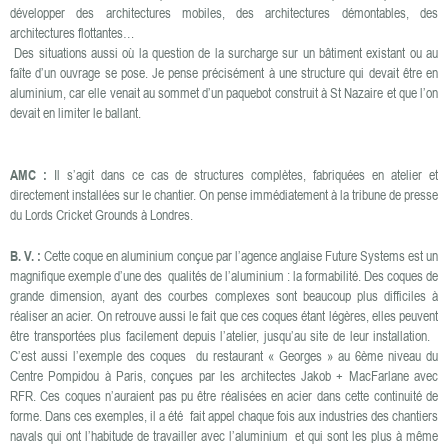
développer des architectures mobiles, des architectures démontables, des
architectures flottantes…
Des situations aussi où la question de la surcharge sur un bâtiment existant ou au
faîte d’un ouvrage se pose. Je pense précisément à une structure qui devait être en
aluminium, car elle venait au sommet d’un paquebot construit à St Nazaire et que l’on
devait en limiter le ballant.
AMC :
Il s’agit dans ce cas de structures complètes, fabriquées en atelier et
directement installées sur le chantier. On pense immédiatement à la tribune de presse
du Lords Cricket Grounds à Londres.
B. V. :
Cette coque en aluminium conçue par l’agence anglaise Future Systems est un
magnifique exemple d’une des qualités de l’aluminium : la formabilité. Des coques de
grande dimension, ayant des courbes complexes sont beaucoup plus difficiles à
réaliser an acier. On retrouve aussi le fait que ces coques étant légères, elles peuvent
être transportées plus facilement depuis l’atelier, jusqu’au site de leur installation.
C’est aussi l’exemple des coques du restaurant « Georges » au 6ème niveau du
Centre Pompidou à Paris, conçues par les architectes Jakob + MacFarlane avec
RFR. Ces coques n’auraient pas pu être réalisées en acier dans cette continuité de
forme. Dans ces exemples, il a été fait appel chaque fois aux industries des chantiers
navals qui ont l’habitude de travailler avec l’aluminium et qui sont les plus à même