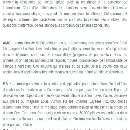
d’avoir la résistance de l’acier, ajouté avec la résistance à la corrosion de
l’aluminium. C’est déjà utilisé dans les chantiers navals, éventuellement dans la
construction aéronautique, mais c’est très méconnu dans le bâtiment. Cela permettrait
de régler vraiment des problèmes qui ne sont pas forcément très visibles, des
questions d’interface, de résistance à la corrosion de certaines zones, etc.
AMC :
La malléabilité de l’aluminium, on la retrouve dans des pièces moulées. C’est
très largement utilisé dans l’industrie, en particulier automobile, mais c’est plus rare
dans le bâtiment, sauf pour de l’accastillage (poignées de portes etc.). Dans les
années 60 on fait des panneaux de façades moulés, comme ceux de l’ambassade de
France à Varsovie. Une solution qui n’a pas eu de suite. Je n’ai trouvé que deux
applications d’applications très intéressantes dues à un même architecte autrichien.
B.V. :
Le moulage ouvre un large champ d’application pour l’aluminium. On peut faire
des choses formidables avec l’aluminium qu’on ne peut pas faire en acier. Il permet
de réaliser des objets d’une finesse qui serait difficile à obtenir avec l’acier. Je pense
aux grilles du magasin Louis Vuitton sur les Champs Elysées :120.000 pièces
d’aluminium moulé, seul le moulage ayant permis d’avoir la finesse et la précision
demandées. On a peut-être quelque chose comme 50.000 pièces assemblées dans
une seule unité sans aucun joint de dilatation. On imagine les tolérances requises
pour pouvoir le faire.