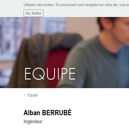
Aller au contenu principal
Utilisation des cookies : En poursuivant votre navigation sur notre site, vous ac
ATELIER D'INGÉNIERIE
No, thanks
EQUIPE
Equipe
Vous êtes ici
Alban BERRUBÉ
Ingénieur