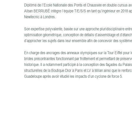
Diplômé de l’Ecole Nationale des Ponts et Chaussée en double cursus ave
Alban BERRUBÉ intègre l’équipe T/E/S/S en tant qu’ingénieur en 2018 a
Newtecnic à Londres.
Son expertise polyvalente, basée sur une approche pluridisciplinaire entre 
optimisation géométrique, conception de détails d’assemblage et d’étanché
d’approcher les sujets dans leur ensemble afin de concevoir des systèmes
En charge des ancrages des anneaux olympiques sur la Tour Eiffel pour 
brides précontraintes fonctionnant par frottement et permettant de prés
historique. Il a notamment participé à la conception des façades du Palai
structurelles de la Boutique Dior à Paris et LV à Milan ainsi que le ren
Guadeloupe après avoir étudié les impacts d’un cyclone de force 5.