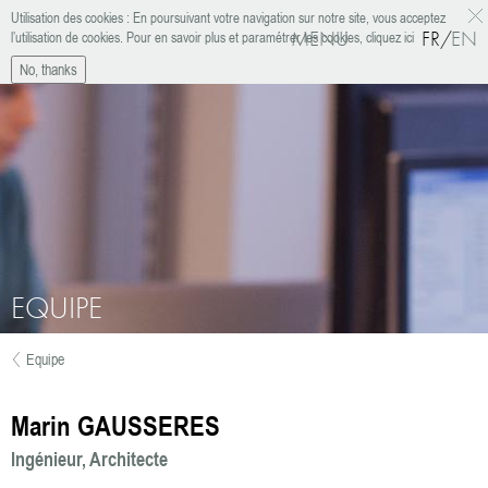
Aller au contenu principal
Utilisation des cookies : En poursuivant votre navigation sur notre site, vous acceptez
MENU
FR
EN
l’utilisation de cookies.
Pour en savoir plus et paramétrer les cookies, cliquez ici
I
ag
No, thanks
EQUIPE
Equipe
Vous êtes ici
Marin GAUSSERES
Ingénieur
Architecte