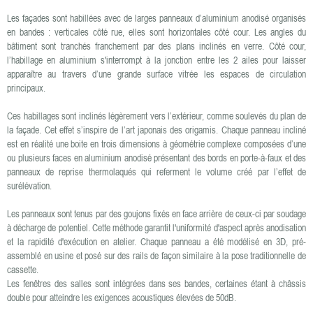
Les façades sont habillées avec de larges panneaux d’aluminium anodisé organisés
en bandes : verticales côté rue, elles sont horizontales côté cour. Les angles du
bâtiment sont tranchés franchement par des plans inclinés en verre. Côté cour,
l’habillage en aluminium s'interrompt à la jonction entre les 2 ailes pour laisser
apparaître au travers d’une grande surface vitrée les espaces de circulation
principaux.
Ces habillages sont inclinés légèrement vers l’extérieur, comme soulevés du plan de
la façade. Cet effet s’inspire de l’art japonais des origamis. Chaque panneau incliné
est en réalité une boite en trois dimensions à géométrie complexe composées d’une
ou plusieurs faces en aluminium anodisé présentant des bords en porte-à-faux et des
panneaux de reprise thermolaqués qui referment le volume créé par l’effet de
surélévation.
Les panneaux sont tenus par des goujons fixés en face arrière de ceux-ci par soudage
à décharge de potentiel. Cette méthode garantit l'uniformité d'aspect après anodisation
et la rapidité d'exécution en atelier. Chaque panneau a été modélisé en 3D, pré-
assemblé en usine et posé sur des rails de façon similaire à la pose traditionnelle de
cassette.
Les fenêtres des salles sont intégrées dans ses bandes, certaines étant à châssis
double pour atteindre les exigences acoustiques élevées de 50dB.