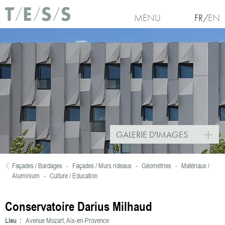
Aller au contenu principal
MENU
FR
EN
GALERIE D'IMAGES
Façades / Bardages
-
Façades / Murs rideaux
-
Géométries
-
Matériaux /
Vous êtes ici
Aluminium
-
Culture / Education
Conservatoire Darius Milhaud
Lieu :
Avenue Mozart, Aix-en-Provence