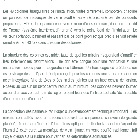
Les 43 colonnes triangulaires de l’installation, toutes différentes, comportent chacune
un panneau de mosaïque de verre soufflé jaune rétro-éclairé par de puissants
projecteurs LED et deux panneaux de verre miroir d’un seul tenant, dont un miroir dit
de Fresnel (système interférentiel) orienté vers le point focal de l’installation. Le
visiteur sortant du bâtiment et passant par ce point géométrique précis se voit reflété
simultanément 43 fois dans chacune des colonnes.
La structure des colonnes est raide, faute de quoi les miroirs risqueraient d’amplifier
très fortement les déformations. Elle doit être conçue pour une fabrication et une
installation rapides pour l’inauguration du bâtiment. Un haut degré de préfabrication
est envisagé dès le départ. L’équipe conçoit pour les colonnes une structure coque en
acier inoxydable faite de tôles pliées raidies, jointes par un tube central de torsion.
Posées au sol sur un pivot central réduit au minimum, ces colonnes peuvent tourner
autour d’un axe vertical, afin de régler le point focal que l’artiste souhaite "de la qualité
d’un instrument d’optique".
La conception des panneaux fait l’objet d’un développement technique important. Les
miroirs sont collés avec un silicone structurel sur un panneau sandwich de grande
planéité afin de contrôler les déformations optiques et d’isoler la couche d’argent de
l’humidité extérieure. La mosaïque de vitrail jaune, en verre soufflé traditionnel, fait
l’objet d’essais à la rupture pour vérifier les déformations admissibles.