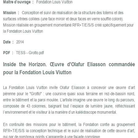
Maître d’ouvrage :
Fondation Louis Vuitton
Mission :
Conception et suivi de réalisation de la structure des totems et des
surfaces vitrées collées (une face miroir et deux faces en verre soufflé coloré).
Mission réalisée en groupement momentané RFR+T/E/S/S créé spécifiquement pour
la Fondation Louis Vuitton
Date :
2014
PDF :
TESS - Grotto.pdf
Inside the Horizon. Œuvre d'Olafur Eliasson commandée
pour la Fondation Louis Viutton
La Fondation Louis Vuitton invite Olafur Eliasson à concevoir une œuvre d’art
pérenne pour le "Grotto" : une coursive quasi sous terraine en rez-de-bassin nord,
entre le bâtiment et la paroi moulée. L’artiste imagine une œuvre le long du parcours,
composée de 43 colonnes, baignant tout l’espace de lumière jaune, réfléchissant
l’environnement et le visiteur à la manière d’un kaléidoscope monumental.
En continuité des missions pour le bâtiment, la Fondation confie au groupement
RFR+T/E/S/S la conception technique et le suivi de réalisation de cette œuvre d’art,
qui par de nombreux points s’apparente à une façade complexe.