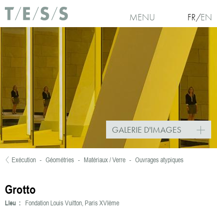
Aller au contenu principal
MENU
FR
EN
GALERIE D'IMAGES
Exécution
-
Géométries
-
Matériaux / Verre
-
Ouvrages atypiques
Vous êtes ici
Grotto
Lieu :
Fondation Louis Vuitton, Paris XVIème