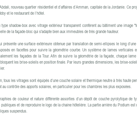
Abdali, nouveau quartier résidentiel et d’affaires d’Amman, capitale de la Jordanie. Ce proj
by et le restaurant de l’hôtel.
type shadow-box avec vitrage extérieur transparent confèrent au bâtiment une image "to
celle de la façade-bloc qui s'adapte bien aux immeubles de très grande hauteur.
présente une surface extérieure obtenue par translation de semi-ellipses le long d’une
 disposés en facettes pour suivre la géométrie courbe. Un système de lames verticales 
alement les façades de la Tour. Afin de suivre la géométrie de la façade, chaque lame 
loquent les brise-soleils en position finale. Par leurs grandes dimensions, les brise-soleil
ier.
, tous les vitrages sont équipés d’une couche solaire et thermique neutre à très haute p
ent au contrôle des apports solaires, en particulier pour les chambres les plus exposées.
aphies de couleur et nature différente assorties d’un dépôt de couche pyrolytique de t
 publiques et de reproduire le logo de la chaine hôtelière. La partie arrière du Podium est
lliques suspendus.