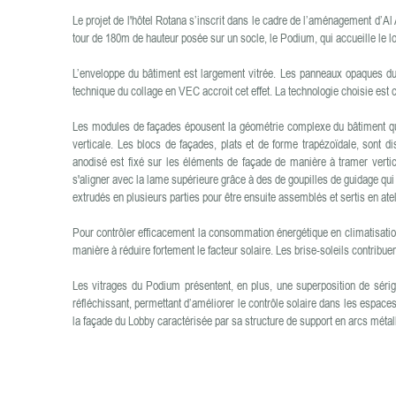
Le projet de l'hôtel Rotana s’inscrit dans le cadre de l’aménagement d’Al 
tour de 180m de hauteur posée sur un socle, le Podium, qui accueille le lob
L’enveloppe du bâtiment est largement vitrée. Les panneaux opaques du 
technique du collage en VEC accroit cet effet. La technologie choisie est 
Les modules de façades épousent la géométrie complexe du bâtiment qui 
verticale. Les blocs de façades, plats et de forme trapézoïdale, sont
anodisé est fixé sur les éléments de façade de manière à tramer vertic
s'aligner avec la lame supérieure grâce à des de goupilles de guidage qui b
extrudés en plusieurs parties pour être ensuite assemblés et sertis en atel
Pour contrôler efficacement la consommation énergétique en climatisation
manière à réduire fortement le facteur solaire. Les brise-soleils contribu
Les vitrages du Podium présentent, en plus, une superposition de sérigr
réfléchissant, permettant d’améliorer le contrôle solaire dans les espaces
la façade du Lobby caractérisée par sa structure de support en arcs méta