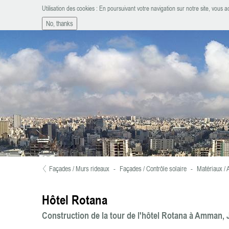
Aller au contenu principal
Utilisation des cookies : En poursuivant votre navigation sur notre site, vous ac
ATELIER D'INGÉNIERIE
No, thanks
Façades / Murs rideaux
-
Façades / Contrôle solaire
-
Matériaux /
Vous êtes ici
Hôtel Rotana
Construction de la tour de l'hôtel Rotana à Amman, 