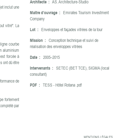
Architecte :
AS. Architecture-Studio
et inclut une
Maître d’ouvrage :
Emirates Tourism Investment
Company
ut vitré". La
Lot :
Enveloppes et façades vitrées de la tour
Mission :
Conception technique et suivi de
 ligne courbe
réalisation des enveloppes vitrées
en aluminium
est forcée à
Date :
2005–2015
s ont dû être
Intervenants :
SETEC (BET TCE), SIGMA (local
consultant)
erformance de
PDF :
TESS - Hôtel Rotana .pdf
ype fortement
 complété par
MENTIONS LÉGALES