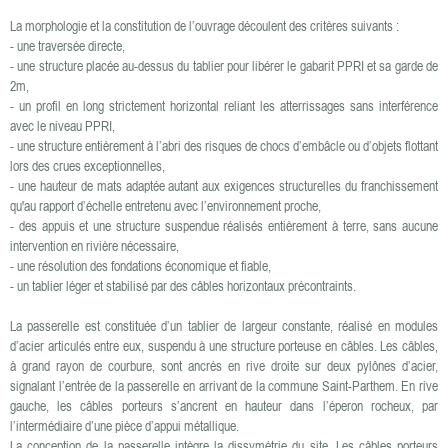
La morphologie et la constitution de l’ouvrage découlent des critères suivants :
- une traversée directe,
- une structure placée au-dessus du tablier pour libérer le gabarit PPRI et sa garde de
2m,
- un profil en long strictement horizontal reliant les atterrissages sans interférence
avec le niveau PPRI,
- une structure entièrement à l’abri des risques de chocs d’embâcle ou d’objets flottant
lors des crues exceptionnelles,
- une hauteur de mats adaptée autant aux exigences structurelles du franchissement
qu'au rapport d’échelle entretenu avec l’environnement proche,
- des appuis et une structure suspendue réalisés entièrement à terre, sans aucune
intervention en rivière nécessaire,
- une résolution des fondations économique et fiable,
- un tablier léger et stabilisé par des câbles horizontaux précontraints.
La passerelle est constituée d’un tablier de largeur constante, réalisé en modules
d’acier articulés entre eux, suspendu à une structure porteuse en câbles. Les câbles,
à grand rayon de courbure, sont ancrés en rive droite sur deux pylônes d’acier,
signalant l’entrée de la passerelle en arrivant de la commune Saint-Parthem. En rive
gauche, les câbles porteurs s’ancrent en hauteur dans l’éperon rocheux, par
l’intermédiaire d’une pièce d’appui métallique.
La conception de la passerelle intègre la dissymétrie du site. Les câbles porteurs