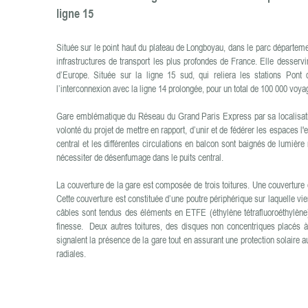
ligne 15
Située sur le point haut du plateau de Longboyau, dans le parc départemen
infrastructures de transport les plus profondes de France. Elle desserv
d’Europe. Située sur la ligne 15 sud, qui reliera les stations Pont
l’interconnexion avec la ligne 14 prolongée, pour un total de 100 000 voya
Gare emblématique du Réseau du Grand Paris Express par sa localisation 
volonté du projet de mettre en rapport, d’unir et de fédérer les espaces l'
central et les différentes circulations en balcon sont baignés de lumière 
nécessiter de désenfumage dans le puits central.
La couverture de la gare est composée de trois toitures. Une couverture cir
Cette couverture est constituée d’une poutre périphérique sur laquelle vie
câbles sont tendus des éléments en ETFE (éthylène tétrafluoroéthylène)
finesse. Deux autres toitures, des disques non concentriques placés à 
signalent la présence de la gare tout en assurant une protection solaire 
radiales.