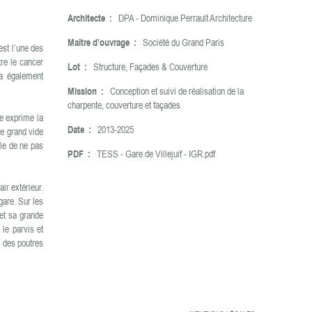
Architecte :
DPA - Dominique Perrault Architecture
Maître d’ouvrage :
Société du Grand Paris
est l’une des
tre le cancer
Lot :
Structure, Façades & Couverture
ra également
Mission :
Conception et suivi de réalisation de la
charpente, couverture et façades
re exprime la
Date :
2013-2025
le grand vide
lle de ne pas
PDF :
TESS - Gare de Villejuif - IGR.pdf
ir extérieur.
gare. Sur les
 et sa grande
 le parvis et
e des poutres