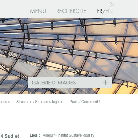
MENU
RECHERCHE
FR
EN
I
agree
GALERIE D'IMAGES
ertures
-
Structures / Structures légères
-
Ponts / Génie civil /
14 Sud et
Lieu :
Villejuif - Institut Gustave Roussy