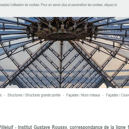
ceptez l’utilisation de cookies.
Pour en savoir plus et paramétrer les cookies, cliquez ici
es
-
Structures / Structures grande portée
-
Façades / Murs rideaux
-
Façades / Couv
llejuif - Institut Gustave Roussy, correspondance de la ligne 