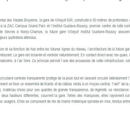
tal des Hautes Bruyères, la gare de Villejuif IGR, construite à 50 mètres de profondeur, 
ira la ZAC Campus Grand Parc et l’Institut Gustave-Roussy, premier centre de lutte con
 de Sèvres à Noisy-Champs, la future gare Villejuif Institut Gustave-Roussy assure
geurs quotidiens attendus.
et sa fonction de hub entre les futures lignes du réseau, l’architecture de la future ga
entourant. La gare est éclairée et ventilée naturellement. En contact direct avec les quais, 
naturelle, à l’air libre. Ce principe permet l’une des prouesses de cette infrastructure, ce
culaire centrale transparente protège de la pluie tout en laissant circuler latéralement l’a
nnent se fixer un ensemble de tirants et de câbles reliés à un moyeu central, 'l’œil" de la 
, matériau choisi pour ses qualités de grande transparence, de légèreté, sa résistance
deux hauteurs différentes, couvrent la gare. Telles des marquises, elles rayonnent sur
aux usagers. Elles se composent de lés de maille métallique spiralée en inox, tendus entr