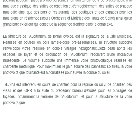
musique classique, des salles de répétition et d'enregistrement, des salles de pratique
musicale ainsi que des bars et restaurants, des boutiques et des espaces pour les
musiciens en résidence (Insula Orchestra et Maîtrise des Hauts de Seine) ainsi qu'un
grand parc extérieur qui constitue la séquence d'entrée dans le complexe.
La structure de l'Auditorium, de forme ovoïde, est la signature de la Cité Musicale.
Réalisée en poutres en bois lamelé-collé pré-assemblées, la structure supporte
l'enveloppe vitrée réalisée en double vitrages hexagonaux.Cette peau abrite les
espaces de foyer et de circulation de l'Auditorium recouvert d'une mosaïque
iridescente. Le volume supporte une immense voile photovoltaïque réalisée en
charpente métallique. Pour maximiser le gain solaire des panneaux solaires, la voile
photovoltaïque tournante est automatisée pour suivre la course du soleil.
T/E/S/S est intervenu en cours de chantier pour la reprise du suivi de chantier, des
visas et des OPR à la suite du précédent bureau d'études pour les ouvrages de
façades, notamment la verrière de l'Auditorium, et pour la structure de la voile
photovoltaïque.