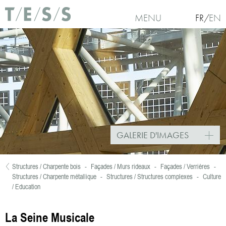
Aller au contenu principal
MENU
FR
EN
GALERIE D'IMAGES
Structures / Charpente bois
-
Façades / Murs rideaux
-
Façades / Verrières
-
Vous êtes ici
Structures / Charpente métallique
-
Structures / Structures complexes
-
Culture
/ Education
La Seine Musicale