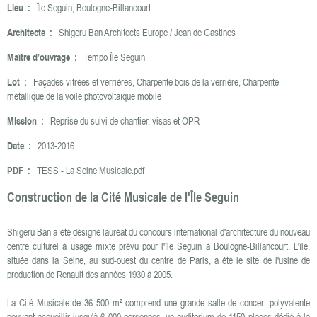
Lieu :
Île Seguin, Boulogne-Billancourt
Architecte :
Shigeru Ban Architects Europe / Jean de Gastines
Maître d’ouvrage :
Tempo Île Seguin
Lot :
Façades vitrées et verrières, Charpente bois de la verrière, Charpente
métallique de la voile photovoltaïque mobile
Mission :
Reprise du suivi de chantier, visas et OPR
Date :
2013-2016
PDF :
TESS - La Seine Musicale.pdf
Construction de la Cité Musicale de l'Île Seguin
Shigeru Ban a été désigné lauréat du concours international d'architecture du nouveau
centre culturel à usage mixte prévu pour l'île Seguin à Boulogne-Billancourt. L'île,
située dans la Seine, au sud-ouest du centre de Paris, a été le site de l'usine de
production de Renault des années 1930 à 2005.
La Cité Musicale de 36 500 m² comprend une grande salle de concert polyvalente
pouvant accueillir jusqu'à 6 000 personnes, un auditorium de 1150 places dédié à la