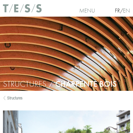
Aller au contenu principal
MENU
FR
EN
STRUCTURES /
CHARPENTE BOIS
Structures
Vous êtes ici