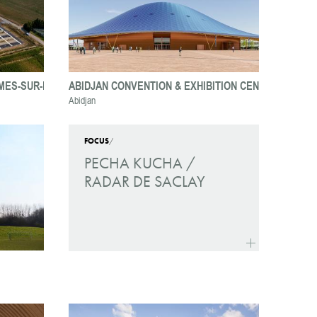
MES-SUR-L'HERBASSE
ABIDJAN CONVENTION & EXHIBITION CENTER
Abidjan
FOCUS
/
PECHA KUCHA /
RADAR DE SACLAY
more
Pecha Kucha / Rada