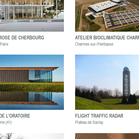
 ROSE DE CHERBOURG
ATELIER BIOCLIMATIQUE CHAR
 Paris
Charmes-sur-l'Herbasse
DE L'ORATOIRE
FLIGHT TRAFFIC RADAR
me (41)
Plateau de Saclay