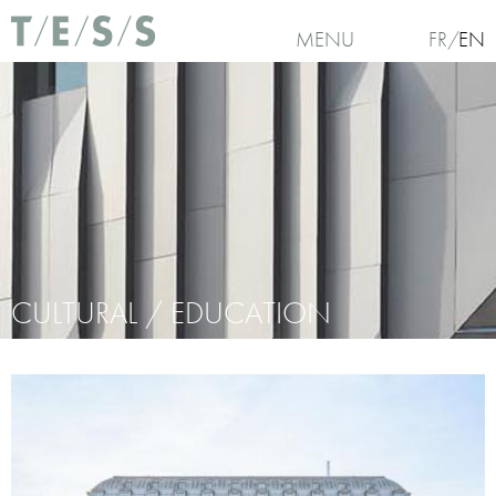
Skip to main content
MENU
FR
EN
CULTURAL / EDUCATION
You are here