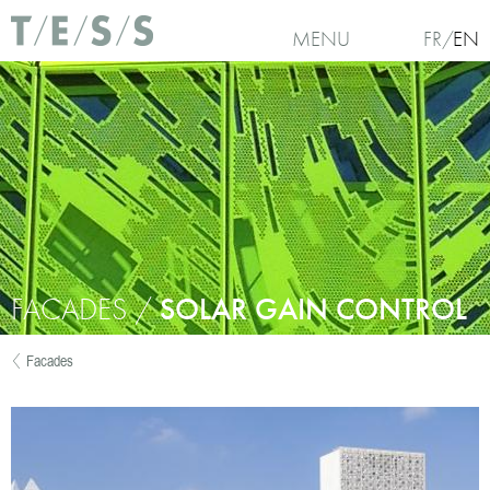
Skip to main content
MENU
FR
EN
FACADES /
SOLAR GAIN CONTROL
Facades
You are here